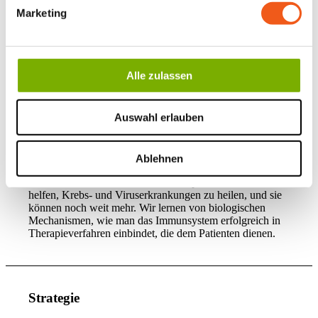
Entwicklungen steht die
immunologische Abwehrkraft
.
Marketing
Bei Kontakt mit Interleukin-2 beginnen Immunzellen sich
zu vermehren, Krebs- und Viruszellen zu erkennen und
u.a. als „natürliche Killerzellen“ diese schädlichen Zellen
zu töten. Man kann das Immunhormon als Therapie
Alle zulassen
geben, man kann die aktivierten Zellen als Arzneimittel
verabreichen und man kann Impfstoffe damit verbessern.
Auswahl erlauben
Wichtig ist es eine gute Verträglichkeit zu sichern, die
entscheidend davon abhängt, wie das Arzneimittel
gegeben wird. Immunservice hat umfangreiche
Erfahrungen zu genau solchen gut verträglicher
Ablehnen
Anwendungen wie der Inhalation und der Lokalinjektion
in Patientenstudien und bei Tiertherapien. Immunhormone
helfen, Krebs- und Viruserkrankungen zu heilen, und sie
können noch weit mehr. Wir lernen von biologischen
Mechanismen, wie man das Immunsystem erfolgreich in
Therapieverfahren einbindet, die dem Patienten dienen.
Strategie