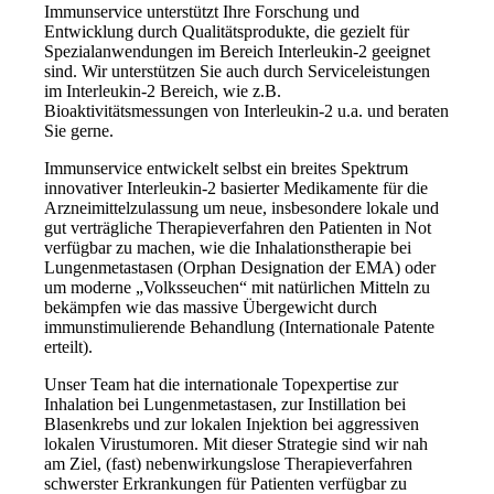
Immunservice unterstützt Ihre Forschung und
Entwicklung durch Qualitätsprodukte, die gezielt für
Spezialanwendungen im Bereich Interleukin-2 geeignet
sind. Wir unterstützen Sie auch durch Serviceleistungen
im Interleukin-2 Bereich, wie z.B.
Bioaktivitätsmessungen von Interleukin-2 u.a. und beraten
Sie gerne.
Immunservice entwickelt selbst ein breites Spektrum
innovativer Interleukin-2 basierter Medikamente für die
Arzneimittelzulassung um neue, insbesondere lokale und
gut verträgliche Therapieverfahren den Patienten in Not
verfügbar zu machen, wie die Inhalationstherapie bei
Lungenmetastasen (Orphan Designation der EMA) oder
um moderne „Volksseuchen“ mit natürlichen Mitteln zu
bekämpfen wie das massive Übergewicht durch
immunstimulierende Behandlung (Internationale Patente
erteilt).
Unser Team hat die internationale Topexpertise zur
Inhalation bei Lungenmetastasen, zur Instillation bei
Blasenkrebs und zur lokalen Injektion bei aggressiven
lokalen Virustumoren. Mit dieser Strategie sind wir nah
am Ziel, (fast) nebenwirkungslose Therapieverfahren
schwerster Erkrankungen für Patienten verfügbar zu