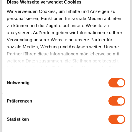
unter seinem Einfluss zu hocheffektiven Killerzellen
Diese Webseite verwendet Cookies
gegen Krebs- und Viruszellen.
Der T-
Wir verwenden Cookies, um Inhalte und Anzeigen zu
Zellwachstumsfaktor wurde umbenannt zu
Interleukin-2.
Seit 1991 ist eine Arzneimittelvariante auf
personalisieren, Funktionen für soziale Medien anbieten
dem Markt, die mittlerweile für Nierenzellkarzinom,
zu können und die Zugriffe auf unsere Website zu
Melanom und AIDS international in verschiedenen
analysieren. Außerdem geben wir Informationen zu Ihrer
Ländern zugelassen ist und einmalige Heilungschancen
leider mit der Gefahr erheblicher Nebenwirkungen bieten
Verwendung unserer Website an unsere Partner für
kann.
soziale Medien, Werbung und Analysen weiter. Unsere
Partner führen diese Informationen möglicherweise mit
Bis heute sind bei weitem nicht alle Funktionen des
Immunhormons entschlüsselt und die besondere
weiteren Daten zusammen, die Sie ihnen bereitgestellt
Herausforderung bleibt gut verträgliche effektive
haben oder die sie im Rahmen Ihrer Nutzung der Dienste
Therapieverfahren zu entwickeln, durch die gezielt und
gesammelt haben.
intelligent die Immunfunktionen nach Bedarf gesteuert
Einwilligungsauswahl
werden. Immunservice stellt sich genau dieser Aufgabe.
Notwendig
Präferenzen
Philosophie
Interleukin-2 ist ein natürliches Immunhormon und ist die
Statistiken
Basis für unsere modernen Arzneimittel, Impfstoffe und
Wachstumsfaktoren. Im Mittelpunkt unserer