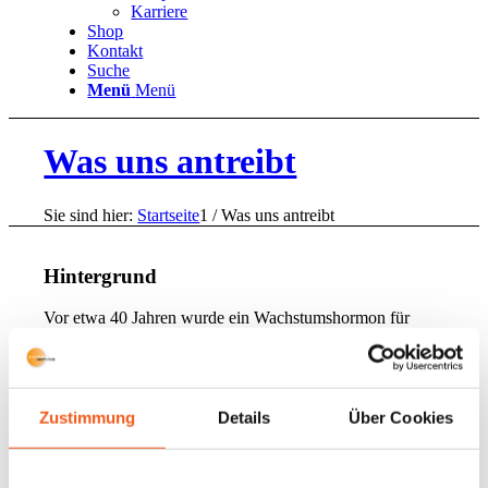
Karriere
Shop
Kontakt
Suche
Menü
Menü
Was uns antreibt
Sie sind hier:
Startseite
1
/
Was uns antreibt
Hintergrund
Vor etwa 40 Jahren wurde ein Wachstumshormon für
Immunzellen entdeckt, das die Immunzellen selbst
herstellen. Im Labor in der Zellkultur begannen die
Immunzellen, die körpereigenen Polizisten sich stark zu
vermehren.
Zustimmung
Details
Über Cookies
Und dieser Faktor konnte noch sehr viel mehr. Initial
wurde er T-Zellwachstumsfaktor genannt, jedoch wurden
die Immunzellen nicht nur zahlenmäßig mehr, sie wurden