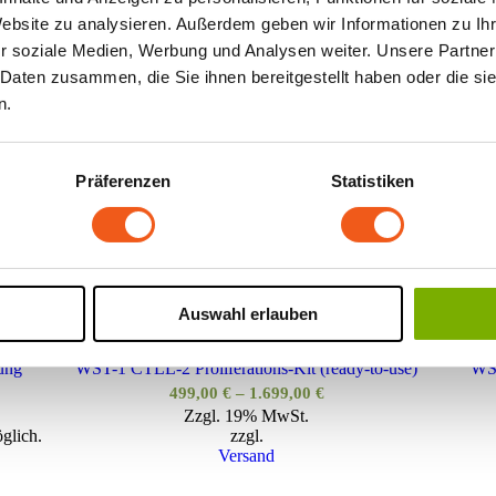
Website zu analysieren. Außerdem geben wir Informationen zu I
r soziale Medien, Werbung und Analysen weiter. Unsere Partner
 Daten zusammen, die Sie ihnen bereitgestellt haben oder die s
n.
ro Seite
Präferenzen
Statistiken
i2Cult nach Kundenwunsch
Rekom
panne:
Preisspanne:
199,00
€
–
1.499,00
€
Zzgl. 19% MwSt.
 €
199,00 €
zzgl.
bis
Versand
Auswahl erlauben
00 €
1.499,00 €
ung
WST-1 CTLL-2 Proliferations-Kit (ready-to-use)
WST
Preisspanne:
499,00
€
–
1.699,00
€
Zzgl. 19% MwSt.
499,00 €
glich.
zzgl.
bis
Versand
1.699,00 €