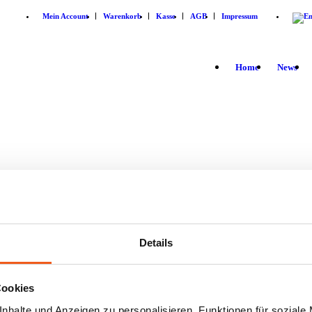
Mein Account
Warenkorb
Kasse
AGB
Impressum
Home
News
WILLKOMMEN!
 befinden sich in unserem S
Details
Cookies
nhalte und Anzeigen zu personalisieren, Funktionen für soziale