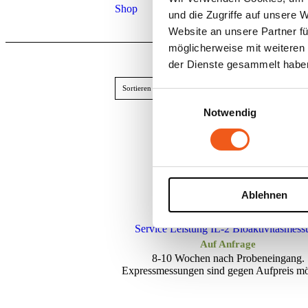
Shop
und die Zugriffe auf unsere 
Website an unsere Partner fü
möglicherweise mit weiteren
der Dienste gesammelt habe
Sortieren nach
Standard
Zeige
15 Produkte p
Einwilligungsauswahl
Notwendig
i2Cult IL-2 Komplettmedium
Preiss
199,00
€
–
1.499,00
€
Zzgl. 19% MwSt.
199,00
zzgl.
bis
Versand
Ablehnen
1.499,
Service Leistung IL-2 Bioaktivitäsmess
Auf Anfrage
8-10 Wochen nach Probeneingang.
Expressmessungen sind gegen Aufpreis mö