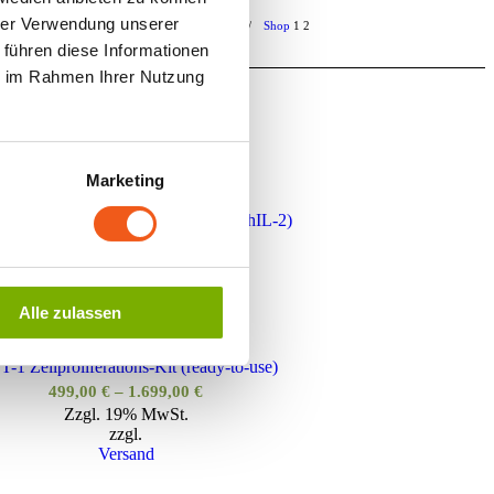
hrer Verwendung unserer
Sie sind hier:
Startseite
/
Shop
1
2
 führen diese Informationen
ie im Rahmen Ihrer Nutzung
Marketing
binantes Humanes Interleukin-2 (rhIL-2)
Preisspanne:
99,00
€
–
249,00
€
Zzgl. 19% MwSt.
99,00 €
zzgl.
bis
Versand
Alle zulassen
249,00 €
-1 Zellproliferations-Kit (ready-to-use)
Preisspanne:
499,00
€
–
1.699,00
€
Zzgl. 19% MwSt.
499,00 €
zzgl.
bis
Versand
1.699,00 €