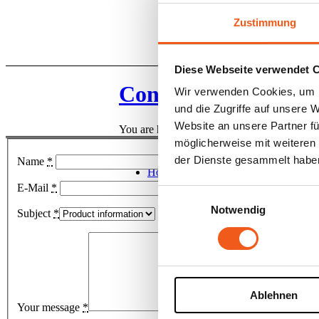
Zustimmung
Diese Webseite verwendet 
Contact
Wir verwenden Cookies, um I
und die Zugriffe auf unsere 
Website an unsere Partner fü
You are here:
Home
1
/
Contact
möglicherweise mit weiteren
der Dienste gesammelt habe
Name
*
Home
E-Mail
*
Einwilligungsauswahl
Notwendig
Subject
*
Ablehnen
Your message
*