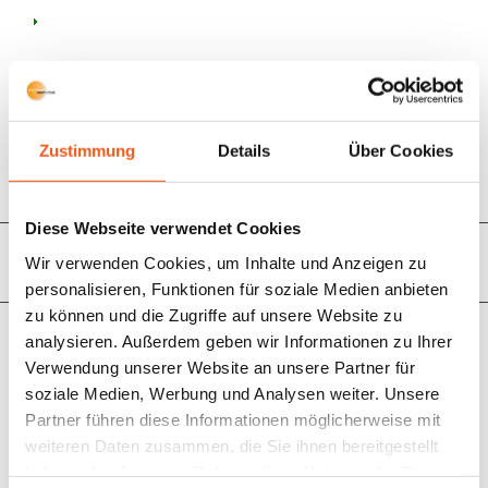
Shop
Kontakt
Zustimmung
Details
Über Cookies
Menü
Bestellvorgang
Diese Webseite verwendet Cookies
Wir verwenden Cookies, um Inhalte und Anzeigen zu
personalisieren, Funktionen für soziale Medien anbieten
Sie sind hier:
Startseite
/
Bestellvorgang
zu können und die Zugriffe auf unsere Website zu
Haftungshinweis: Das nachstehende Muster für den
analysieren. Außerdem geben wir Informationen zu Ihrer
Bestellvorgang ist von einem Rechtsanwalt erstellt worden
Verwendung unserer Website an unsere Partner für
(
http://rechtsanwalt-schwenke.de
). Es entspricht den
soziale Medien, Werbung und Analysen weiter. Unsere
rechtlichen Anforderungen eines typischen, an Verbraucher
gerichteten Onlineshops. Jedoch sollten Sie das Muster nur
Partner führen diese Informationen möglicherweise mit
nach sorgfältiger Prüfung und Anpassung auf Ihr konkretes
weiteren Daten zusammen, die Sie ihnen bereitgestellt
Geschäftsmodell verwenden. Die Klauseln können in
haben oder die sie im Rahmen Ihrer Nutzung der Dienste
bestimmten Konstellationen nicht ausreichend sein. Lassen