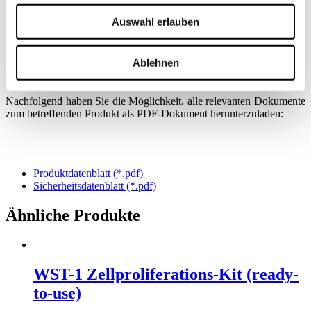
Auf dieses Produkt wurden bislang in keiner Publikation verwiesen.
Falls Sie dieses Produkt in Ihrer publizierten Forschungsarbeit
Auswahl erlauben
erwähnt haben, teilen Sie uns dies bitte an
research@immunservice.com mit, damit wir auf Ihre Publikation
verweisen können.
Ablehnen
Produktinformationen zum Download
Nachfolgend haben Sie die Möglichkeit, alle relevanten Dokumente
zum betreffenden Produkt als PDF-Dokument herunterzuladen:
Produktdatenblatt (*.pdf)
Sicherheitsdatenblatt (*.pdf)
Ähnliche Produkte
WST-1 Zellproliferations-Kit (ready-
to-use)