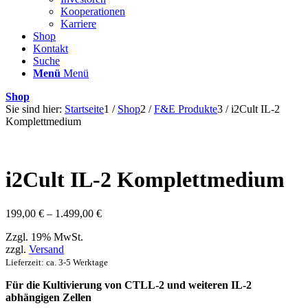
Kooperationen
Karriere
Shop
Kontakt
Suche
Menü
Menü
Shop
Sie sind hier:
Startseite
1
/
Shop
2
/
F&E Produkte
3
/
i2Cult IL-2
Komplettmedium
i2Cult IL-2 Komplettmedium
Preisspanne:
199,00
€
–
1.499,00
€
199,00 €
Zzgl. 19% MwSt.
bis
zzgl.
Versand
1.499,00 €
Lieferzeit: ca. 3-5 Werktage
Für die Kultivierung von CTLL-2 und weiteren IL-2
abhängigen Zellen