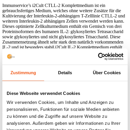
Immunservice’s i2Cult CTLL-2 Komplettmedium ist ein
gebrauchsfertiges Medium, welches ohne weitere Zusätze für die
Kultivierung der Interleukin-2-abhängigen T-Zelllinie CTLL-2 und
weiteren Interleukin-2 abhängigen Zellen verwendet werden kann.
Dieses optimierte Zellkulturmedium enthält ein Gemisch von drei
Proteinisoformen des humanen IL-2: glykosyliertes Tetrasaccharid
sowie glykosyliertes und nicht glykosyliertes Trisaccharid. Diese
Zusammensetzung ähnelt sehr stark dem natürlich vorkommenden
IL-2 und ist besonders stabil.i2Cult IL-2 Komplettmedium enthält
FCS sowie weitere Zusätze für eine optimale Proliferation von IL-2
abhängigen Zellen. Zusätzlich ermöglicht das Medium höchste
Zellviabilität. Das Medium enthält keine Antibiotika und ist
selbstverständlich frei von Bakterien- und Pilz-Kontaminationen.
Zustimmung
Details
Über Cookies
–
Nur für Forschungszwecke.
Bitte beachten Sie auch unsere
Bestell- und Versandinformationen.
Diese Webseite verwendet Cookies
Wir verwenden Cookies, um Inhalte und Anzeigen zu
Maßeinheit
Zurücksetzen
i2Cult
personalisieren, Funktionen für soziale Medien anbieten
IL-
In den Warenkorb
zu können und die Zugriffe auf unsere Website zu
2
Artikelnummer:
IL2.130411.4
Kategorie:
F&E Produkte
analysieren. Außerdem geben wir Informationen zu Ihrer
Komplettmedium
Menge