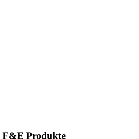
WILLKOMMEN!
Sie befinden sich in unserem
Shop.
F&E Produkte