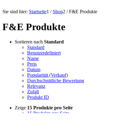
Sie sind hier:
Startseite
1
/
Shop
2
/
F&E Produkte
F&E Produkte
Sortieren nach
Standard
Standard
Benutzerdefiniert
Name
Preis
Datum
Popularität (Verkauf)
Durchschnittliche Bewertung
Relevanz
Zufall
Produkt ID
Zeige
15 Produkte pro Seite
15 Produkte pro Seite
30 Produkte pro Seite
45 Produkte pro Seite